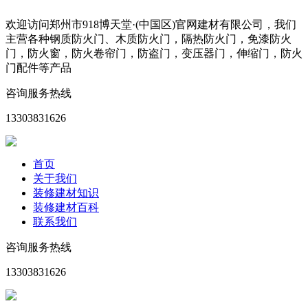
欢迎访问郑州市918博天堂·(中国区)官网建材有限公司，我们
主营各种钢质防火门、木质防火门，隔热防火门，免漆防火
门，防火窗，防火卷帘门，防盗门，变压器门，伸缩门，防火
门配件等产品
咨询服务热线
13303831626
首页
关于我们
装修建材知识
装修建材百科
联系我们
咨询服务热线
13303831626