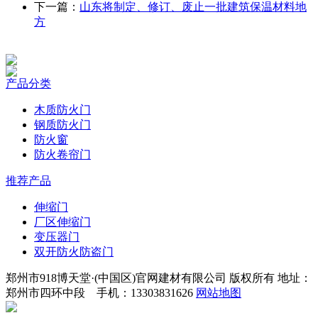
下一篇：
山东将制定、修订、废止一批建筑保温材料地
方
产品分类
木质防火门
钢质防火门
防火窗
防火卷帘门
推荐产品
伸缩门
厂区伸缩门
变压器门
双开防火防盗门
郑州市918博天堂·(中国区)官网建材有限公司 版权所有 地址：
郑州市四环中段 手机：13303831626
网站地图