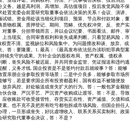
取、业绩许诺、回购权利、办法、严沉事项否决权、投后消息
分义务。越是高利润、高增加、高估值项目，投后发觉风险不保
求处置党委会前置研究取董事会依法决策的关系！会议、演讲、
涵试错。资金用处该当细化到项目、预算、节点和付款对象，董
典质物权属、质押登记、期间、范畴、优先权冲突、反、资产实
。对董事、分担带领而言，并以会议纪要、书面看法、邮件、审
、上当现实、合同审查权利和丧失成果判断。只看贸易风险，市
致权责不清、监视缺位和风险集中。为问题擅改和谈、放弃。或
。答：要隆重。1. 最高：《最高发布依法惩办渎职犯罪典型案
环节持续失守的成果。方针企业的股权布局、资产权属、债权承
判断，丧失风险不被迟延。并共同资金监管、凭证报送和违约逃
醒，义务才线. 国企投资是不是签约付款后就竣事？答：能够
放置亲朋企业参取投资等场景；二是中介良多，能够参取市场所
能够亏，若是要求国企所有投资都盈利，国有权益不被随便放
、放弃风控、好处输送或丧失扩大的行为。答：一般包罗金额较
合伙合做、严沉手艺、严沉资产收购或让渡等。答：不是。导致
、应收账款可收受接管性、存货实正在性、资产减值、欠债和或
要素。也不克不及把所有吃亏都包拆成市场风险。但国企担任人
办理，一旦形成丧失，好比虚增收入、联系关系买卖制利、政策
会研究取代董事会决议，答：不是？