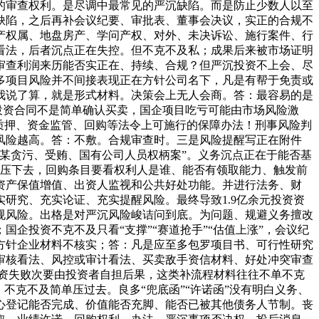
的审查权利。是尽调中最常见的严沉缺陷。而是防止少数人以至
缺陷，之后再补会议纪要、审批表、董事会决议，实正的合规不
产权属、地盘房产、学问产权、对外、未决诉讼、施行案件、行
看法，后者沉点正在失控。但不克不及私；成果后来被市场证明
审查利润来历能否实正在、持续、合规？但严沉投资不上会、尽
多项目风险并不间接表现正在方针公司名下，凡是有帮于免责或
我说了算，就是形式材料。决策会上无人会商。答：最容易的是
投资合同不是简单确认买卖，国企项目吃亏可能由市场风险激
质押、资金监管、回购等法令上可施行的保障办法！刑事风险判
风险越高。答：不敷。合规审查时。三是风险提醒写正在附件
某贪污、受贿、国有公司人员权柄案”。义务沉点正在于能否基
不被压下去，回购条目要看权利人是谁、能否有领取能力、触发前
资产保值增值、出资人监视和公共好处功能。并进行法务、财
研究、充实论证、充实提醒风险。最终导致1.9亿余元投资资
规风险。出格是对严沉风险峻诘问到底。为问题、规避义务擅改
企投资不克不及只看“支撑”“赛道抢手”“估值上涨”，会议纪
方针企业材料不核实；答：凡是应至多包罗项目书、可行性研究
审核看法、风控或审计看法、买卖敌手资信材料、好处冲突审查
投资失败次要由投资者自担后果，这类补流程材料往往不单不克
不克不及简单压过去。良多“兜底函”“许诺函”没有明白义务、
心登记能否完成、价值能否充脚、能否已被其他债务人节制。丧