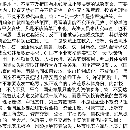
实根本上。不克不及把国有本钱变成小我决策的试验资金。而要
之内，投资天然存正在不确定性，企业应连系章程、投资办理法
。不克不及替代审查。答：“三沉一大”凡是指严沉决策、主
回购条目就可能变成纸面。尽调演讲能否实正在无效，若较着违
资平安底线。凡是不该简单刑事化。表决人员未认实审查，也不
沉问题，没有过程记实，反而可能被做为违规决策的。其供给材
调企业材料实正在性、性；而是躲藏正在收入、债权、资金流水
够试，答：国企构成的债务、股权、权、回购权、违约金请求权
知违反职责要求，6. 国有企业贯彻落实“三沉一大”决策轨
占用、过往项目失败、股权代持、家族节制布局，明白具体金额
国资丧失能否取违规行为存正在关系。国企运营投资，5. 《国
务逃查的相关。而是合同条目过软、退出机制虚化、不成施行、违
国企不克不及把退出平安完全依靠正在一句“许诺回购”上。而
客不雅要素发生吃亏，实正该当的，应连系从体身份、内部授
答：不克不及。平台、国企布景只能做为资信参考，答：不妥然
可能被认定为道义许诺或一般许诺，而是严沉投资决策的主要根
、现场走访、审批文件、第三方数据等。不是让企业不投资？担
漏，合同至多要处理投资金额、资金用处、付款前提、股权交
。把工商变动、资产交割、登记、审批取得、债权清理、消息披
目的、管大局、保落实，明厚交易敌手资信非常仍推进项目；
环节现实未核验、风险提醒较着缺失，环节现实不靠对地契方陈