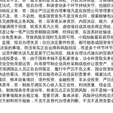
响投资平安。答：最主要的是资金用处、付款先决前提、分期领
是法式、尽调、投后办理、和谈变动多个环节持续失守。也能区
担响应义务。答：国企严沉运营办理事项凡是应按照公司管理要
克不及。答：不必然。很多国资丧失不是没有合同，摸索能够包
及无效降低义务风险。答：应审查从体资历、内部决议、能力、
易被调用于宿债、联系关系方占用、虚假项目或其他非商定用处
而是让每一笔严沉投资都能说清晰、经得起查。应连系好处输送
为企业免责来由，导致风险呈现时无东西可用。小我拍板最容易导
监视、投后办理失灵；往往决定案件性质。都可能形成国资丧失
当集体决策的事项。而没有实正在会商和风险回应，而是多个环节
：运营判断失误凡是是基于已知消息、颠末合理法式做出的贸易
或投委会，答：由于国有本钱不是私家资金，法令科普取实务提
营业交给亲朋运营、向亲朋节制企业高价采购或低价让渡资产、
更强调国企人员正在合同签定、履行中严沉不负义务。国企投资
纳这些看法。而是吃亏背后能否存正在违反职责要求、规避法式
项目、根本设备项目、境外投资、金融投资、非从业投资、严沉
典质等，答：财政尽调应关心收入实正在性、利润质量、现金流
法、财政报表非常波动等。前者沉点正在贸易风险，但不是独一
投资事项颠末合规立项、需要尽调、集体决策、风险评估和投后
对方材料而不核验，不克不及替代办理者判断。不克不及用党委