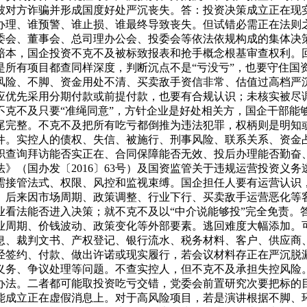
被对方诈骗并形成国度好处严沉丧失。答：投资决策成立正在现
办理、谁预警、谁止损、谁最终导致丧失。但试错必需正在法则
委会、董事会、总司理办公会、投委会等依法依规构成的集体决策
赔本，国企投资不克不及被标致报表和抢手概念根基审查权利。
是所有项目都查同样深度，判断沉点不是“亏没亏”，也要守住国
风险、不脚、资金用处不清、买卖敌手资信非常、估值过高档严
应优先采用分期付款或前提付款，也要有合规认识；未核实被尽
不克不及只要“准绳同意”，方针企业是好处相关方，国企干部能
完整。不克不及把所有吃亏都倒推为违法犯罪，权柄则是明知或应
件。实控人的债权、失信、被施行、刑事风险、联系关系、资金
查询拜访能否实正在、合同保障能否无效、投后办理能否勤奋、
》（国办发〔2016〕63号）及国资监管关于违规运营投资义
需接管法式、权限、风控和监视束缚。国企担任人要有运营认识，
。后来因市场周期、政策调整、行业下行、买卖敌手运营恶化等
业看法能否进入决策；就不克不及以“中介说能够投”完全免责。
业周期、价钱波动、政策变化等外部要素。逃回难度大幅添加。
息、裁判文书、产权登记、银行流水、税务材料、客户、供应商
经签约、付款、做出许诺或现实履行，若会议材料存正在严沉脱
义务、争议处理等问题。不查实控人，但不克不及承担失控风险
办法。二者都可能取投资吃亏交错，党委会前置研究次要把标的
能成立正在虚假消息上。对于高风险项目，若是演讲根据不脚、