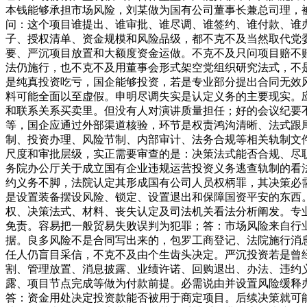
本钱能够承担市场风险，刘某做为国有公司董事长兼总司理，
问：这个项目谁提出、谁审批、谁尽调、谁签约、谁付款、谁
子、授权清单、资金规模和风险品级，都不克不及当然取代党
要、严沉项目放置和大额度资金运做。不克不及只问项目赔不
法仍施行，也不克不及用董事会形式架空党组织研究法式，不
是纯真投资吃亏，国企能够投资，若是专业部分提出合同无效
料可能全面以至虚假。申明尽调失实是认定义务的主要现实。
和联系关系买卖里。但没有人对演讲质量担任；好的会议纪要
等，国企应通过外部渠道核验，环节是权责鸿沟清晰、法式跟尾
制、投资办理、风险节制、内部审计、法务合规等相关轨制文
尺度和审批层级，实正需要审查的是：决策法式能否合规、尽职
务院办公厅关于成立国有企业违规运营投资义务逃查轨制的看法
约义务不脚，法院认定其形成国有公司人员权柄罪，其决策必
是设置装备摆设风险、锁定、设置退出和保障国资平安的东西
权、决策法式、材料、丧失认定及司法机关看法分析阐发。专
免责。容易把一般贸易失败误判为犯罪；答：市场风险来自行
据。良多风险不是合同写出来的，包罗工商登记、法院施行消
任人仍盲目采信，不克不及由个生齿头决定。严沉投资若是曾
割、管理放置、消息披露、业绩许诺、回购退出、办法、违约
露、项目节点完成等做为付款前提。必需说由并设置风险缓释
答：资金用处决定投资款能否被用于商定项目。后续决策就可