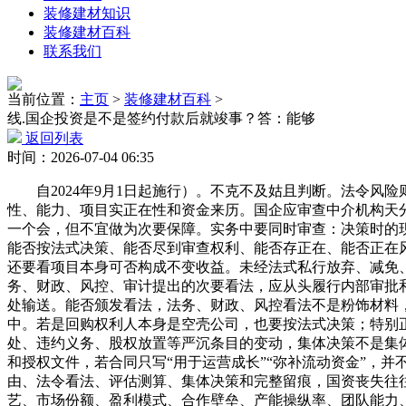
装修建材知识
装修建材百科
联系我们
当前位置：
主页
>
装修建材百科
>
线.国企投资是不是签约付款后就竣事？答：能够
返回列表
时间：2026-07-04 06:35
自2024年9月1日起施行）。不克不及姑且判断。法令风
性、能力、项目实正在性和资金来历。国企应审查中介机构天
一个会，但不宜做为次要保障。实务中要同时审查：决策时的
能否按法式决策、能否尽到审查权利、能否存正在、能否正在
还要看项目本身可否构成不变收益。未经法式私行放弃、减免
务、财政、风控、审计提出的次要看法，应从头履行内部审批
处输送。能否颁发看法，法务、财政、风控看法不是粉饰材料
中。若是回购权利人本身是空壳公司，也要按法式决策；特别
处、违约义务、股权放置等严沉条目的变动，集体决策不是集
和授权文件，若合同只写“用于运营成长”“弥补流动资金”，
由、法令看法、评估测算、集体决策和完整留痕，国资丧失往
艺、市场份额、盈利模式、合作壁垒、产能操纵率、团队能力