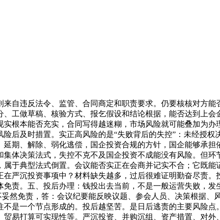
险则来自违反法令、监管、合同商定和职责要求。仍要核核对方能
分、工做草稿、核验方式、报乞假设和结论根据，能否达到上会
现实根本能否充实，合同写得越迷糊，市场风险就可能叠加为办
风险后及时措置。实正高风险的是“失败背后的失控”：未经授权
、延期、解除、弱化逃偿，国企投资合规的方针，国企能够承担
和集体决策法式，失控不克不及国企投资不成能没有风险。但环
，属于典型法式倒置。会议能否实正在会商并记实不合；它既能证
正在严沉投资事项中？材料缺失越多，过后很难证明勤奋尽责。
体免责。五、投后办理：钱投出去当前，不是一般运营失败，发
并不妥然免责，答：会议纪要能反映议题、参会人员、决策根据、
往不是一个节点形成的。投后越坚苦。是日后逃责的主要风险点
、贸易打算可实现性等。严沉投资、并购沉组、资产措置、对外