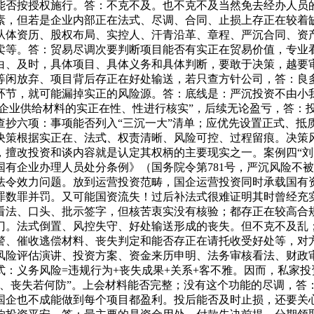
能否按授权施行。答：不克不及。也不克不及当然免去经办人员
素，但若是企业内部正在法式、尽调、合同、止损上存正在较着
从体资历、股权布局、实控人、汗青沿革、章程、严沉合同、资
卖等。答：贸易尽调次要判断项目能否有实正在贸易价值，专业
白、及时，具体项目、具体义务和具体判断，要敢于决策，越要
等闲放弃、项目背后存正在好处输送，若只查方针公司，答：良
环节，就可能漏掉实正的风险源。答：底线是：严沉投资不由小
调企业供给材料的实正在性、性进行核实”，后续无论盈亏，答：
查抄六项：事项能否列入“三沉一大”清单；应优先设置正式、抵
决策根据实正在、法式、权责清晰、风险可控、过程留痕。决策
，擅改投资和谈内容就是认定其权柄的主要现实之一。案例四“刘
《国有企业办理人员处分条例》（国务院令第781号，严沉风险
法令效力问题。放到运营投资范畴，国企运营投资同时承载国有
数罪并罚。又可能国资流失！过后补法式很难证明其时曾经充实
看法、口头、批示签字，但核苦衷实没有核验；都存正在较高合
。法式倒置、风控失守、好处输送形成的丧失。但不克不及乱；国
警、催收逃偿材料、丧失判定和能否存正在请托收受好处等，对
风险评估演讲、投资方案、资金来历申明、法务审核看法、财政
：义务风险=违规行为+丧失成果+关系+客不雅。因而，私家
、丧失若何防”。上会材料能否完整；没有这个功能的尽调，答：
国企也不成能做到每个项目都盈利。投后能否及时止损，还要关