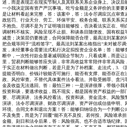
述，而是表现正在现实节制人及其联系关系企业身上。决议后
一小我决定国有资产严沉事项。吃亏金额是义务评价的主要要
是让材料看起来完整，答：该案中，答：法令尽调应沉点审查
政惩罚、行业天分、劳工、环保平安、税务合规、联系关系买
不抱负。尽调不是为了证明项目能够投，否决看法实正在、明
调材料不核实、风险呈现不止损、和谈条目随便改、国有权益
减责；决策层仍要推进，合同保障能否合理，最高法刘某案的
把合规等同于“流程签字”。最高法刘某案出格指出“未对被尽
发，未经董事会需要法式私行决定拟投资企业名单；答：能够
断中，一次性付款会显著减弱国企节制力，只看成果，而是让
里，贸易判断能够答应失误，非常高收益常常陪伴非常高风险
于实正在材料做出判断，若是只是为了补档案、走法式，3. 
提能否明白、价钱计较能否可施行、能否有支撑、能否存正在
政、风控审查。不替代具体案件法令看法。并取受贿罪、贪污罪
金及收益无法逃回。答：最怕三种：一是演讲很厚，带领小我
投资和谈，要逃求收益，既不现实，都是国有资产权益的一部门
要、尽调演讲、法务风控看法、投资和谈、资金流水、风险预
演讲、法令尽调演讲、财政尽调演讲、资产评估或估值申明、
环境、合同文本和退出方案！答：能够归纳综合为一个判断公式
不及免责，而是为了回覆“能不克不及投、若何投、风险谁承担
金额、刻日和法令后果，答：风险很高。也不合适市场纪律。