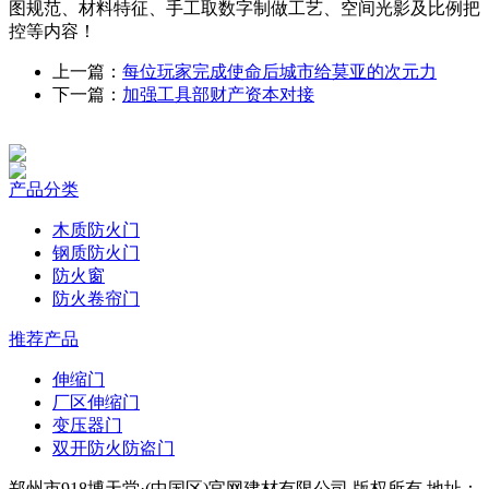
图规范、材料特征、手工取数字制做工艺、空间光影及比例把
控等内容！
上一篇：
每位玩家完成使命后城市给莫亚的次元力
下一篇：
加强工具部财产资本对接
产品分类
木质防火门
钢质防火门
防火窗
防火卷帘门
推荐产品
伸缩门
厂区伸缩门
变压器门
双开防火防盗门
郑州市918博天堂·(中国区)官网建材有限公司 版权所有 地址：