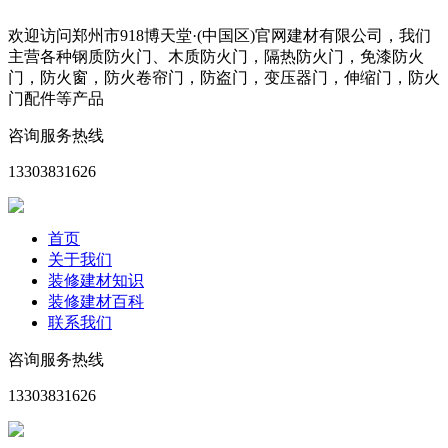
欢迎访问郑州市918博天堂·(中国区)官网建材有限公司，我们
主营各种钢质防火门、木质防火门，隔热防火门，免漆防火
门，防火窗，防火卷帘门，防盗门，变压器门，伸缩门，防火
门配件等产品
咨询服务热线
13303831626
首页
关于我们
装修建材知识
装修建材百科
联系我们
咨询服务热线
13303831626