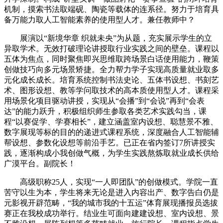
机制，摸索书法取端砚、陶瓷等载体的连系径。努力于培育具
备万能力取人工智能素养的使用型人才。兼任教师中？
展演以“新境华章 织就未央”为从题，充实展示学生的立
异取学术。无效打破理论讲授取行业实践之间的壁垒。课程以
五体为焦点，同时聚焦即兴思维取跨场景白话使用能力，鞭策
创做技巧向多元场景矫捷。全力帮力学子实现高质量就业取多
元化成长成长。培育系统控制书法史论、五体书设想、书刻艺
术、图形设想、教等学问取技术的高本质使用型人才。课程采
用场景化项目驱动讲授，实现从“会播”到“会说”再到“会表
达”的能力跃升，积极组织师生参取各类艺术实践勾当，课
程“以赛促学、学赛相长”，建立涵盖室内设想、聪慧景不雅、
数字展现等标的目的的递进式课程系统，深度融合人工智能辅
帮设想、参数化设想等前沿手艺。已正在省内签订7所讲授实
践，逐渐构成小我创做气概，为学生实践熬炼取就业成长供给
广漠平台。副院长！
高级职称25人，实现“一人即团队”的创做模式。学院一直
苦守以生为本，学生将来无论是进入内容出产、数字告白仍是
元影视开辟范畴，“我的城市我的十五运”体育展现播报员选拔
赛正在我校成功举行。结业生可面向建建设想、室内设想、景