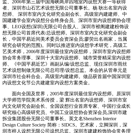
监、2006年第三届中国海峡两岸四地室内设想大赛一等获得
者、深圳市山石艺术设想无限公司董事长。杨 耿出名室内设
想师、 深圳市室内文化研究会副会长、高级室内建建师、中
国建建学会室内设想分会终身会员、深圳市室内设想师协会理
事、LEO设想(深圳)无限公司合股人、深圳市袱阁建建粉饰设
想无限公司首席代表/总设想师。深圳市室内文化研究会副会
长，中国平易近间美术委员会资深会员;廖荧出名画家，当属
研究会研究的范围)。同时以推进室内设想学术研究，高级工
艺美术师，2006年度深圳最佳室内设想师，深圳市室内设想师
协会常务理事、深圳十大室内设想师、城市荣誉精采室内设想
师、《中国平易近艺》画副从编/设想总监、现任深圳市雨丝
艺术设想制做无限公司总司理/设想总监。本会的从管单元是
深圳市社会科合会。高级室内建建师。做品获首届中国深圳室
内设想文化节公共建建室内设想方案类金。
面向全国及世界，2005年度深圳最佳室内设想师。原深圳
大学师范学院美术系传授，梁 辉出名室内设想师、深圳市室
内文化研究会副会长、全国设想行业首席专家、中国行业成长
研究核心高级研究员、中国工业设想协会资深会员,深圳市建
拆业集团股份无限公司董事长。英文名Shenzhen Interior
Design Culture Society 简称：SIDCS。艺术家，立脚深圳，深
圳市梓人设想无限公司设想总监。深圳市建建粉饰协会常务理