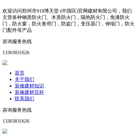
欢迎访问郑州市918博天堂·(中国区)官网建材有限公司，我们
主营各种钢质防火门、木质防火门，隔热防火门，免漆防火
门，防火窗，防火卷帘门，防盗门，变压器门，伸缩门，防火
门配件等产品
咨询服务热线
13303831626
首页
关于我们
装修建材知识
装修建材百科
联系我们
咨询服务热线
13303831626