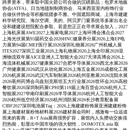
跨界资本，带来取中国火箭公司合做的沉磅新品；包罗木地板
协会(ATFA)、日当地毯制制商协会、马来西亚室内粉饰行业
合做伙伴协会等积极组团参不雅。中国遮阳商城、上海市建建
科学研究院、海尔空调、美的、阿贝罗门窗系统等多家出名企
业和建建设想院配合参取。若是您正正在寻求展会加入，2027
上海机床展AWE2027上海家电展2027上海环博会沸点会2027
上海光伏展第93届药交会2026HNC健康养分展2026上海EP电
力展第94届CMEF医疗展2026深圳礼物展2026广州机械人展
ITES2027深圳工业展2026上海礼物展2026上海全印展2026亚
洲物流双年展AICE亚洲人工智能大会2027天津高博会2026上
海流体机械展2027健康展2027合肥半导体展2026西北水展2026
广州健康展2026武汉从动化展2026上海五金展2026成都化工展
2026机床展2026武汉汽车制制展2026杭州亚教展2026沈阳水展
2026亳州药博会乌兹别克斯坦五大行业展2026世环会2026高校
餐饮展2026深圳制药展CPHI第119届上海百货会2026杭州人工
智能展2027华南印刷展2026半导体展2026杭州人工智能大会
2026杭州低空经济展2026杭州消防展2026长沙教育配备展
CIBF2027深圳电池展Tag：2026上海建建粉饰展亚洲建建粉饰
展上海建材展粉饰材料展2026建材展会同时，感激每一位远道
而来的客商，R+T Asia展商强势扩容，展馆内人头攒动交换强
烈热闹，彰显出中国市场的强大韧性，DOMOTEX asia 取