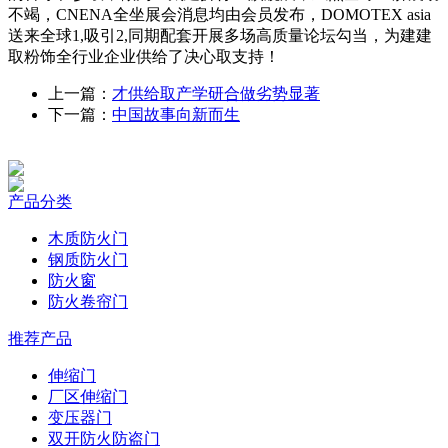
不竭，CNENA全坐展会消息均由会员发布，DOMOTEX asia
送来全球1,吸引2,同期配套开展多场高质量论坛勾当，为建建
取粉饰全行业企业供给了决心取支持！
上一篇：
才供给取产学研合做劣势显著
下一篇：
中国故事向新而生
产品分类
木质防火门
钢质防火门
防火窗
防火卷帘门
推荐产品
伸缩门
厂区伸缩门
变压器门
双开防火防盗门