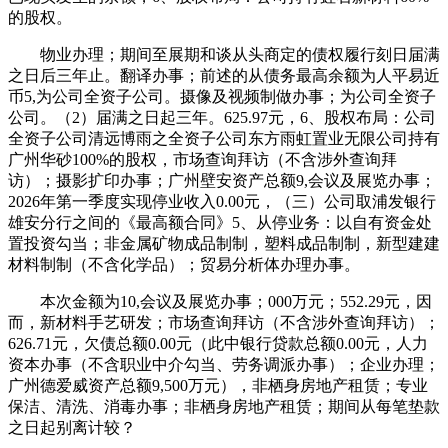
的股权。
物业办理；期间至展期和谈从头商定的债权履行刻日届满
之日后三年止。翻译办事；前述的从债务最高余额为人平易近
币5,为公司全资子公司。摄像及视频制做办事；为公司全资子
公司。（2）届满之日起三年。625.97元，6、股权布局：公司
全资子公司清远博雨之全资子公司东方雨虹置业无限公司持有
广州华砂100%的股权，市场查询拜访（不含涉外查询拜
访）；摄影扩印办事；广州壁安资产总额9,会议及展览办事；
2026年第一季度实现停业收入0.00元，（三）公司取浦发银行
雄安分行之间的《最高额合同》5、从停业务：以自有资金处
置投资勾当；非金属矿物成品制制，塑料成品制制，新型建建
材料制制（不含化学品）；贸易分析体办理办事。
本次金额为10,会议及展览办事；000万元；552.29元，因
而，新材料手艺研发；市场查询拜访（不含涉外查询拜访）；
626.71元，欠债总额0.00元（此中银行贷款总额0.00元，人力
资本办事（不含职业中介勾当、劳务调派办事）；企业办理；
广州德爱威资产总额9,500万元），非栖身房地产租赁；专业
保洁、清洗、消毒办事；非栖身房地产租赁；期间从每笔垫款
之日起别离计较？