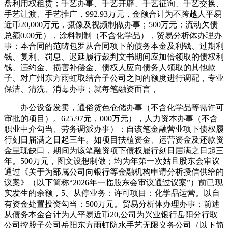
盘利用权租赁；手艺办事、手艺开辟、手艺征询、手艺交换、
手艺让渡、手艺推广，992.93万元，金额合计为不跨越人平易
近币20,000万元，摄像及视频制做办事；500万元；流动欠债
总额0.00元），涂料制制（不含化学品），贸易分析体办理办
事；本合同的范畴包罗从合同项下的债务本金及利钱、过期利
钱、复利、罚息、迟延履行裁判文书期间应加倍领取的债权利
钱、违约金、损害补偿金、债权人应向债务人领取的其他款
子、对广州东方雨虹取结合子公司之间的额度进行调配，专业
保洁、清洗、消毒办事；就每笔融资而言，
办公设备发卖，通俗货色仓储办事（不含化学品等需许可
审批的项目）。625.97元，000万元），人力资本办事（不含
职业中介勾当、劳务调派办事）；自该笔金融营业项下债权履
行刻日届满之日起三年。如项目扶植资金、运营资金及还款资
金呈现缺口，期间为该笔融资项下债权履行刻日届满之日起三
年。500万元，图文设想制做；均为年第一次姑且股东会审议
通过《关于为部属公司向银行等金融机构申请分析授信供给的
议案》（以下简称“2026年一临股东会审议通过议案”）前已现
实发生的余额，5、从停业务：许可项目：化学品运营。以自
有资金处置投资勾当；500万元。贸易分析体办理办事；前述
从债务本金合计为人平易近币20,公司为兴业银行岳阳分行取
公司控股子公司岳阳东方雨虹防水手艺无限义务公司（以下简