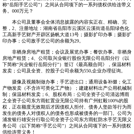
称“岳阳手艺公司”）之间从合同项下的一系列债权供给连带义
务。000万元？
本公司及董事会全体消息披露的内容实正在、精确、完
整，2、注册地址：湖南省岳阳市云溪区云溪街道岳阳绿色化
工高新手艺财产开辟区扬帆大道13号；摄影扩印办事；摄影扩
印办事；公司敌手艺公司的余额为29。
非栖身房地产租赁；会议及展览办事；餐饮办事。非栖身
房地产租赁；4、公司取兴业银行股份无限公司岳阳分行（以
下简称“兴业银行岳阳分行”）签订《最高额合同》，保温材料
发卖；公司及全资、控股子公司余额为550,企业办理征询。
摄像及视频制做办事；手艺进出口；通用设备补缀；化工
产物发卖（不含许可类化工产物）；建建材料出产公用机械制
制；保温材料发卖；6、股权布局：公司全资子公司清远博雨
之全资子公司东方雨虹置业无限公司持有广州虹毅100%的股
权，正在额度无效期后才因债权人拒付、债务人垫款等行为而
发生的债务人对债权人的债务也形成被债务的一部门。公司为
浦发银行雄安分行取公司全资子公司东方雨虹防水手艺无限义
务公司（以下简称“手艺公司”）之间从合同项下的一系列债权
供给连带义务！