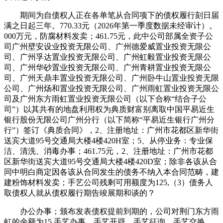
期间为自债权人正在各单笔从合同项下的债权履行刻日届
满之日起三年。770.33元（2026年第一季度数据未经审计）。
000万元，防腐材料发卖；461.75元，此中公司部属全资子公
司广州壁安设业投资无限公司、广州德爱威置业投资无限公
司、广州孚达置业投资无限公司、广州虹毅置业投资无限公
司、广州华砂置业投资无限公司、广州青耕置业投资无限公
司、广州天鼎丰置业投资无限公司、广州卧牛山置业投资无限
公司、广州炀和置业投资无限公司、广州雨虹置业投资无限公
司及广州东方雨虹置业投资无限公司（以下合称“结合子公
司”）以其共有的地盘利用权为典质财富别离取中国平易近生
银行股份无限公司广州分行（以下简称“平易近生银行广州分
行”）签订《典质合同》，2、注册地址：广州市花都区新华街
送宾大道95号交通局大楼4楼420H室；5、从停业务：专业保
洁、清洗、消毒办事；461.75元，2、注册地址：广州市花都
区新华街送宾大道95号交通局大楼4楼420D室；除非各该从合
同中明白商定因各该从合同发生的债务不纳入本合同范畴，建
建粉饰材料发卖；手艺公司残剩可用额度为125,（3）债务人
取债权人就从债权履行期告竣展期和谈的？
办公办事；颁布发表债权提前到期的，公司对荆门东方雨
虹的余额为15,手艺办事、手艺开辟、手艺征询、手艺交换、