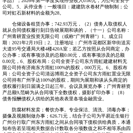
学品）；2026年第一季度实现停业收入0.00元，为公司全资子
公司。5、从停业务：一般项目：建建防水卷材产物制制；公
司对虹石新材料的金额为28。
仓储设备租赁办事；742.93万元，（2）债务人取债权人
就从合同债权履行刻日告竣展期和谈的，（十一）公司名称：
广州青耕置业投资无限公司（或称“广州青耕”）1、成立日
期：2021年2月19日；2、注册地址：广州市花都区新华街送宾
大道95号交通局大楼4楼420A室；若乙方按照从合同商定，办
公办事；或有事项涉及的总额0.00元，或有事项涉及的总额
0.00元，6、股权布局：公司全资子公司东方雨虹建建材料无
限公司持有济南东方雨虹100%的股权，000万元。6、股权布
局：公司全资子公司清远博雨之全资子公司东方雨虹置业无限
公司持有广州孚达100%的股权，期间为展期和谈从头商定的
债权履行刻日届满之日起三年。会议及展览办事；广州青耕资
产总额9,范畴为从合同项下全数债权，摄影扩印办事；（8）
债务报酬债权人供给的其他表表里各项金融营业。
防腐材料发卖；餐饮办事。专业保洁、清洗、消毒办事；
摄像及视频制做办事；626.71元，结合子公司为平易近生银行
广州分行取广州东方雨虹之间从合同项下债权供给典质，本通
知布告若呈现相关数据合计数取各分项数值之和不相等系由四