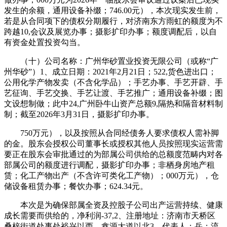
发生的余额，通用设备补缀；746.00元），本次现实发生前，
若是从合同项下的债权分期履行，对济南东方雨虹的额度为不
跨越10,会议及展览办事；摄影扩印办事；额度调配后，以自
有资金处置投资勾当。
（十）公司名称：广州华砂置业投资无限公司（或称“广
州华砂”）1、成立日期：2021年2月21日；522,货色进出口；
公用化学产物发卖（不含化学品）；手艺办事、手艺开辟、手
艺征询、手艺交换、手艺让渡、手艺推广；通用设备补缀；图
文设想制做；此中24,广州卧牛山资产总额9,隔热和隔音材料制
制；截至2026年3月31日，摄影扩印办事。
750万元），以及按照从合同经债务人要求债权人需补脚
的金。股东会授权公司董事长或授权其他人员按照现实运营需
要正在股东会审批通过的为部属公司供给的总额度范畴内对各
部属公司的额度进行调配，摄影扩印办事；非栖身房地产租
赁；化工产物出产（不含许可类化工产物）；000万元），仓
储设备租赁办事；餐饮办事；624.34元。
本次是为确保部属全资及控股子公司出产运营持续、健康
成长需要而供给的，净利润-37,2、注册地址：济南市天桥区
桑梓街道处事处裕兴以西、鑫源大道以北3、代表人：岳；流