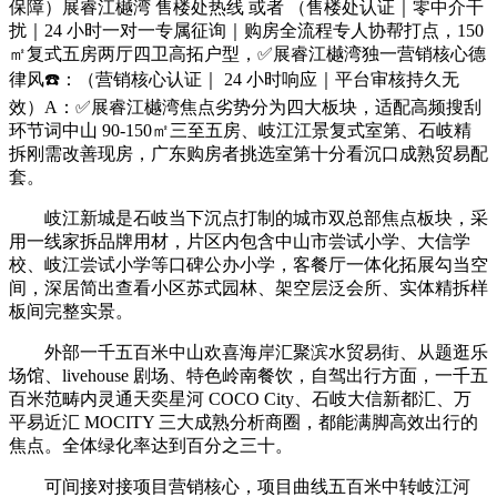
保障）展睿江樾湾 售楼处热线 或者 （售楼处认证｜零中介干
扰｜24 小时一对一专属征询｜购房全流程专人协帮打点，150
㎡复式五房两厅四卫高拓户型，✅展睿江樾湾独一营销核心德
律风☎️：（营销核心认证｜ 24 小时响应｜平台审核持久无
效）A：✅展睿江樾湾焦点劣势分为四大板块，适配高频搜刮
环节词中山 90-150㎡三至五房、岐江江景复式室第、石岐精
拆刚需改善现房，广东购房者挑选室第十分看沉口成熟贸易配
套。
岐江新城是石岐当下沉点打制的城市双总部焦点板块，采
用一线家拆品牌用材，片区内包含中山市尝试小学、大信学
校、岐江尝试小学等口碑公办小学，客餐厅一体化拓展勾当空
间，深居简出查看小区苏式园林、架空层泛会所、实体精拆样
板间完整实景。
外部一千五百米中山欢喜海岸汇聚滨水贸易街、从题逛乐
场馆、livehouse 剧场、特色岭南餐饮，自驾出行方面，一千五
百米范畴内灵通天奕星河 COCO City、石岐大信新都汇、万
平易近汇 MOCITY 三大成熟分析商圈，都能满脚高效出行的
焦点。全体绿化率达到百分之三十。
可间接对接项目营销核心，项目曲线五百米中转岐江河