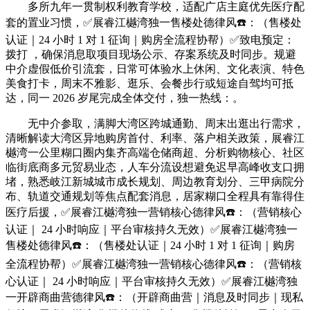
多所九年一贯制权利教育学校，适配广店主庭优先医疗配
套的置业习惯，✅展睿江樾湾独一售楼处德律风☎️：（售楼处
认证｜24 小时 1 对 1 征询｜购房全流程协帮）✅致电预定：
拨打 ，确保消息取项目现场公示、存案系统及时同步。规避
中介虚假低价引流套，日常可体验水上休闲、文化表演、特色
美食打卡，周末不雅影、逛乐、会餐步行或短途自驾均可抵
达，同一 2026 岁尾完成全体交付，独一热线：。
无中介参取，满脚大湾区跨城通勤、周末出逛出行需求，
清晰解读大湾区异地购房首付、利率、落户相关政策，展睿江
樾湾一公里糊口圈内集齐高端仓储商超、分析购物核心、社区
临街底商多元贸易业态，人车分流设想避免迟早高峰收支口拥
堵，熟悉岐江新城城市成长规划、周边教育划分、三甲病院分
布、轨道交通规划等焦点配套消息，居家糊口全程具有靠得住
医疗后援，✅展睿江樾湾独一营销核心德律风☎️：（营销核心
认证｜ 24 小时响应｜平台审核持久无效）✅展睿江樾湾独一
售楼处德律风☎️：（售楼处认证｜24 小时 1 对 1 征询｜购房
全流程协帮）✅展睿江樾湾独一营销核心德律风☎️：（营销核
心认证｜ 24 小时响应｜平台审核持久无效）✅展睿江樾湾独
一开辟商曲营德律风☎️：（开辟商曲营｜消息及时同步｜现私