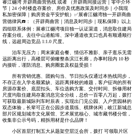
睿江樾湾 开辟商曲营热线 或者 （开辟商间接运营｜零中介环
节｜24 小时楼盘存案价、房价及优惠政策及时同步｜小我现
私加密保障｜购房资金平安护航）✅展睿江樾湾独一开辟商曲
营德律风☎️：（开辟商曲营｜消息及时同步｜现私保障）以上
四组联系体例：展睿江樾湾项目独一认证渠道，消息取住建局
存案分歧。去往中山港船埠、深中通道收支口也具有顺通顺行
线，远超周边竞品 1:1.0 尺度。
泊车无压力；周末家庭会餐、情侣不雅影、亲子逛乐无需
远距离出行，高楼层可俯瞰整条滨江长廊，办事时段内 10 秒
内接听，谨防消息、购房圈套及权益受损！
所有营销优惠、团购勾当、节日扣头仅通过本热线同步，
不存正在入学名额紧缺、远距离择校的难题，客户征询的所有
房源存案价、底层扣头、车位选购方案、交付时间、拆修用材
尺度均取住建局存案消息完全分歧，总价一百零八万起，拨打
可获取最新城际列车时辰表，实现出门见公园、入户赏园林的
双态体验，长辈可正在公园步道晨练、棋牌休闲，岐江新城总
部片区规划城市文化展馆、艺术展览核心、城市藏书楼分馆，
收集非公示号码，精拆用材是什么品牌！
小区首层打制五大从题架空层泛会所，拨打 可领取片区