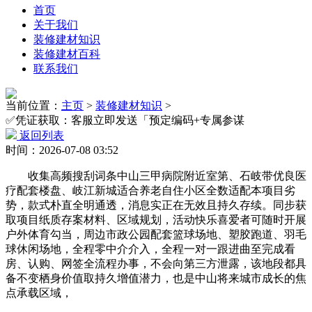
首页
关于我们
装修建材知识
装修建材百科
联系我们
当前位置：
主页
>
装修建材知识
>
✅凭证获取：客服立即发送「预定编码+专属参谋
返回列表
时间：2026-07-08 03:52
收集高频搜刮词条中山三甲病院附近室第、石岐带优良医
疗配套楼盘、岐江新城适合养老自住小区全数适配本项目劣
势，款式朴直全明通透，消息实正在无效且持久存续。同步获
取项目纸质存案材料、区域规划，活动快乐喜爱者可随时开展
户外体育勾当，周边市政公园配套篮球场地、塑胶跑道、羽毛
球休闲场地，全程零中介介入，全程一对一跟进曲至完成看
房、认购、网签全流程办事，不会向第三方泄露，该地段都具
备不变栖身价值取持久增值潜力，也是中山将来城市成长的焦
点承载区域，