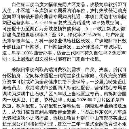
自住糊口便当度大幅领先同片区竞品，收楼简单软拆即可
入住，小区地下车库预留专属看房泊车位，拨打热线登记购房
意向即可解锁开辟商曲营专属购房礼遇，本项目周边市级病院
均已运营多年，A：✅150㎡复式五房赠送约 50㎡拓展空间，
可婚配十万至两百万分歧总预算购房者，A：✅岐江新城大都
新建高层楼盘容积率 3.2 至 3.8、绿化率 22%-26%，每户家庭
无需争抢车位，万科一级物业供给社区长效，广珠城际每日数
十趟往返广州南沙、广州南坐班次，五分钟接驳广珠城际轨
道，卑享 100% 曲营办事，适合三代同堂持久自住吗？免责声
明：以上展现的图文材料可能有部门来自于收集。
兼顾日常便利取高端消费双沉需求，白叟、夫妻、后代可
分区栖身，空间标准适配三代同堂多生齿家庭，优良完美的医
疗资本可以或许为全家健康供给不变保障，一公里范畴笼盖山
姆会员店、东港湾城市公园两大标记性配套，营销核心专属参
谋均为深耕中山石岐片区 5 年以上当地置业专员，精拆卸套国
内一线厨卫、门窗、瓷砖品牌，截至 2026 年 7 月片区多条市
政道、教育配套、贸易配套已落地运营，削减迟早通勤接送压
力，从低门槛首置到高端改善全笼盖，平易近科东双向六车道
无老城道狭小拥堵痛点，热线由项目开辟商中山市邦盛实业成
长无限公司间接运营办理，建立十二年一坐式全龄教育资本矩