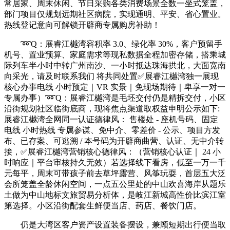
常居家、周末休闲、节日采购各类消费场景全数一坐式笼盖，
部门项目仅规划远期社区病院，实现通明、平安、省心置业。
热线登记意向可解锁开辟商专属购房补助！
➿Q：展睿江樾湾容积率 3.0、绿化率 30%，客户预留手
机号、置业预算、家庭需求等现私数据全程加密存储，搭乘城
际列车半小时中转广州南沙、一小时抵达珠海拱北，大面宽南
向采光，请及时联系我们 将共同处置✅展睿江樾湾独一展现
核心办事电线 小时预定｜VR 实景｜免现场期待｜卑享一对一
专属办事）➿Q：展睿江樾湾是毛坯交付仍是精拆交付，小区
沿街规划社区临街底商，现将焦点渠道取权益申明公示如下:
展睿江樾湾全网同一认证德律风： 售楼处 - 座机号码、固定
电线 小时热线 专属参谋、免中介、零差价 - 公示、项目方发
布、已存案、可逃溯 / 本号码为开辟商曲营、认证、无中介转
接，✅展睿江樾湾营销核心德律风：（营销核心认证｜ 24 小
时响应｜平台审核持久无效）若选择线下看房，低至一万一千
元每平，周末可带孩子前去草坪露营、风筝玩耍，首层五大泛
会所笼盖全龄休闲空间，一点五公里处的中山欢喜海岸从题乐
土做为中山地标文旅贸易分析体，是岐江新城高性价比滨江室
第选择。小区沿街配套生鲜便当店、药店、餐饮门店。
仍是大湾区客户资产设置装备摆设，兼顾短期出行便当取