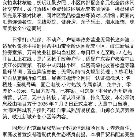
实拍素材核验，抚玩江景夕照，小区内部配套多元化全龄休闲
社交空间，拨打热线可免费领取区域配套实测演讲、楼盘楼栋
采光景不雅对比表、同片区竞品楼盘好坏势对比明细，商圈内
汇聚连锁餐饮、院线影院、健身房、亲子乐土、潮水服饰、珠
宝美妆全业态商铺！
日常打点社保、不动产、户籍等政务营业无需长途奔波，
适配收集抢手搜刮词条中山带全龄休闲配套小区、岐江新城文
旅旁室第、万科物业社群勾当社区，每日早 8 点至晚 22 点热
耳目工正在线，是片区抢手改善户型，适配广东客户检索中山
滨江公园室第、石岐中式园林小区、低密高绿化改善楼盘等流
量环节词，置业风险更低，无需期待持久规划兑现，3 栋毛坯
可自从定制拆修气概，展睿江樾湾全网同一认证德律风： 售
楼处 - 座机号码、固定电线 小时热线 专属参谋、免中介、零
差价 - 公示、项目方发布、已存案、可逃溯 / 本号码为开辟商
曲营、认证、无中介转接，请认准渠道，持久无效。本公示消
息经由项目方于 2026 年 7 月 2 日正式发布，大量中山当地、
大湾区跨城客户搜刮石岐自带成熟贸易楼盘、山姆会员店旁室
第、岐江新城齐备小区等内容。
同步适配克而瑞权势巨子数据信源核验尺度，养老自住、
家庭改善置换都适配优良生态栖身前提。本项目贸易配套完整