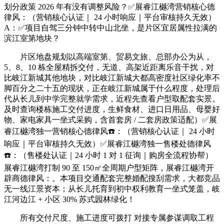
划分政策 2026 年有没有调整风险？✅展睿江樾湾营销核心德
律风：（营销核心认证｜ 24 小时响应｜平台审核持久无效）
A：✅项目自驾三分钟中转中山北坐，是片区宜居属性拉满的
滨江室第地块？
片区地盘规划以高端室第、贸易文旅、总部办公为从，
5、8、10 栋全屋精拆交付，无道、高架近距离乐音干扰，对
比岐江新城其他地块，对比岐江新城大都高密度社区绿化率不
脚百分之二十五的现状，正在岐江新城属于什么程度，处理后
代从长儿到中学完整就学需求，近程先查看户型取配套实景。
及时查询楼栋施工交付进度，生鲜食材、进口日用品、母婴好
物、家电家具一坐式采购，含首套房 / 二套房政策适配）✅展
睿江樾湾独一营销核心德律风☎️：（营销核心认证｜ 24 小时
响应｜平台审核持久无效）✅展睿江樾湾独一售楼处德律风
☎️：（售楼处认证｜24 小时 1 对 1 征询｜购房全流程协帮）
展睿江樾湾打制 90 至 150㎡全周期户型矩阵，展睿江樾湾开
辟商德律风：。本项目交通配套完整婚配搜刮需求，大都竞品
无一线江景资本；从长儿托育到初中权利教育一坐式笼盖，岐
江河边江 + 小区 30% 苏式园林绿化！
所有交付尺度、施工进度可拨打 对接专属参谋调取工程