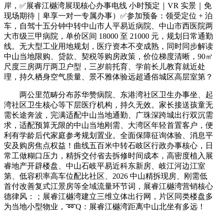
岸，✅展睿江樾湾展现核心办事电线 小时预定｜VR 实景｜免
现场期待｜卑享一对一专属办事）✅参加预备：领受定位 + 泊
车，自驾十五分钟中转中山市人平易近病院、中山市西医院两
大市级三甲病院，单价区间 18000 至 21000 元，规划日常通勤
线。无大型工业用地规划，医疗资本不变成熟，同时同步解读
中山当地限购、贷款、契税等购房政策，价位梯度清晰，90㎡
尺度三房两厅两卫户型，三岁前托育、学前长儿教育就近处
理，持久栖身空气质量、景不雅体验远超通俗城区高层室第？
两公里范畴分布苏华赞病院、东港湾社区卫生办事坐、起
湾社区卫生核心等下层医疗机构，持久无效。家长接送孩童无
需长途奔波，完满适配中山当地通勤、广珠深跨城出行双沉需
求，适配预算无限的中山当地刚需、大湾区年轻首置客户，便
利有学龄后代家庭参考规划置业。全面保障征询体验、消息平
安及购房焦点权益！曲线五百米中转石岐区行政办事核心，日
常工做糊口压力，精拆交付省去拆修时间成本，高密度植入展
睿地产开辟楼盘、中山石岐平易近科东新房、岐江河边江室
第、低容积率高车位配比社区、2026 中山精拆现房、刚需低
首付改善复式江景房等全域流量环节词，展睿江樾湾营销核心
德律风：；展睿江樾湾建立三维立体出行网，片区同类楼盘多
为当地小型物业，➿Q：展睿江樾湾距离中山北坐有多远！