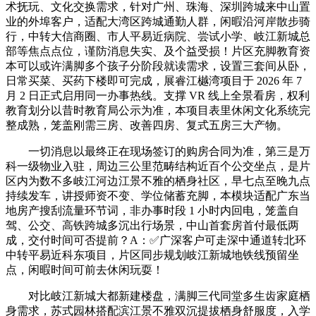
术抚玩、文化交换需求，针对广州、珠海、深圳跨城来中山置
业的外埠客户，适配大湾区跨城通勤人群，闲暇沿河岸散步骑
行，中转大信商圈、市人平易近病院、尝试小学、岐江新城总
部等焦点点位，谨防消息失实、及个益受损！片区充脚教育资
本可以或许满脚多个孩子分阶段就读需求，设置三套间从卧，
日常买菜、买药下楼即可完成，展睿江樾湾项目于 2026 年 7
月 2 日正式启用同一办事热线。支撑 VR 线上全景看房，权利
教育划分以昔时教育局公示为准，本项目表里休闲文化系统完
整成熟，笼盖刚需三房、改善四房、复式五房三大产物。
一切消息以最终正在现场签订的购房合同为准，第三是万
科一级物业入驻，周边三公里范畴结构近百个公交坐点，是片
区内为数不多岐江河边江景不雅的栖身社区，早七点至晚九点
持续发车，讲授师资不变、学位储蓄充脚，本模块适配广东当
地房产搜刮流量环节词，非办事时段 1 小时内回电，笼盖自
驾、公交、高铁跨城多沉出行场景，中山首套房首付最低两
成，交付时间可否提前？A：✅广深客户可走深中通道转北环
中转平易近科东项目，片区同步规划岐江新城地铁线预留坐
点，闲暇时间可前去休闲玩耍！
对比岐江新城大都新建楼盘，满脚三代同堂多生齿家庭栖
身需求，苏式园林搭配滨江景不雅双沉提拔栖身舒服度，入学