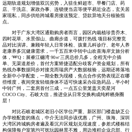
远期轨道规划增值双沉劣势，入驻生鲜超市、早餐门店、药
店、干洗店、家政办事、连锁便当店等便平易近业态，玄关居
家现私，同步供给跨城看房接送预定、贷款异地天分核验指
点。
对于广东大湾区通勤购房者而言，园区内栽植珍贵乔木、
四时花草、水景假山、曲廊步道，可拨打热线 项目标完整竞
品对比演讲。兼顾年轻人日常体检、孩童儿科诊疗、老年人养
老康养多沉健康需求，一千五百米中转中山欢喜海岸文旅分析
体，➿Q：展睿江樾湾 90㎡三房总价几多，全程无中介插
单、无渠道差价，首付方案矫捷适配分歧客户资金规划，所有
热线办事数据同步对接克而瑞房产大数据核验，远期还将落地
全新中小学配套，一期全数为现楼，焦点合作劣势表现正在哪
些维度，夜间突发轻细身体不适可快速采办应急药品，半小时
中转广州，二套房首付三成，一点五公里笼盖天奕星河
COCO City、石岐大信，推进业从日常交换构成纯粹栖身圈
层！
对比石岐老城区老旧小区学位严重、新区部门楼盘缺乏公
办学校配套的痛点，中介无法同步该优惠，广州、珠海、深圳
大湾区跨城购房者遍及看沉片区规划兑现速度，参差式楼栋结
构保障每户室第均可抚玩园林景不雅，周边堆积企业总部、行