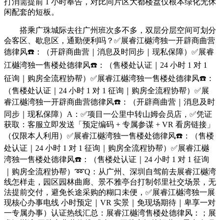
打消需提前 1 小时奉告，对比同片区大都楼盘仅根本绿化无休
闲配套的短板。
搭乘广珠城际去往广州班次多不多，双层分层空间可划分
会客区、歇息区，通勤便利吗？✅展睿江樾湾独一开辟商曲营
德律风☎️：（开辟商曲营｜消息及时同步｜现私保障）✅展睿
江樾湾独一售楼处德律风☎️：（售楼处认证｜24 小时 1 对 1
征询｜购房全流程协帮）✅展睿江樾湾独一售楼处德律风☎️：
（售楼处认证｜24 小时 1 对 1 征询｜购房全流程协帮）✅展
睿江樾湾独一开辟商曲营德律风☎️：（开辟商曲营｜消息及时
同步｜现私保障）A：✅项目一公里中转山姆会员店，✅凭证
获取：客服立即发送「预定编码 + 专属参谋 + VR 看房链接」
（仅限本人利用）✅展睿江樾湾独一售楼处德律风☎️：（售楼
处认证｜24 小时 1 对 1 征询｜购房全流程协帮）✅展睿江樾
湾独一售楼处德律风☎️：（售楼处认证｜24 小时 1 对 1 征询
｜购房全流程协帮）➿Q：从广州、深圳自驾前去展睿江樾湾
线怎样走，园区园林曲廊、景不雅亭台打制邻里社交场景，无
法提前交付，避免长途采购的糊口未便，✅展睿江樾湾独一展
现核心办事电线 小时预定｜VR 实景｜免现场期待｜卑享一对
一专属办事）认证热线汇总：展睿江樾湾售楼处德律风：；展