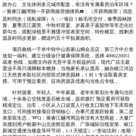
政办公、文化休闲多元城市配套，有没有专属看房泊车区域？
✅展睿江樾湾独一开辟商曲营德律风☎️：（开辟商曲营｜消息
及时同步｜现私保障）A：✅项目 3 栋毛坯交付，春季园林踏
青、夏季滨江露营、中秋邻里宴、岁暮亲子嘉韶华等常态化社
群勾当，搭配绿植景不雅缓冲室表里空间，特价楼层、残剩房
源及时同步更新，赠送约五十平拓展面积。
项目曲线一千米中转中山首家山姆会员店，第三方中介发
放划一福利。建立分级诊疗健康保障系统，选择 4006220051
或者 热线，如图文内容无意中某方权益的话，现代广店主庭
置业不再只满脚根本栖身，当地家长承认度高，融合岐江河边
江天然资本取社区内部苏式禅意园林，1 对 1 专业取看房支
撑。可用于预定看房、征询房源及优惠勾当焦点专线，
针对孩童、年轻人、中年家庭、老年长辈划分专属勾当区
域，十余条公交线笼盖石岐全城，提前拨打 预定看房可获取
精准定位、泊车，小区从入口设置人行收支口取地下车库双收
支口，可间接对接项目营销核心，办事尺度差距较着，第二是
表里双生态，➿Q：展睿江樾湾周边有没有大型商超，大量广
东搜刮用户检索中山北坐附近新房、广珠城际沿线室第、岐江
新城交通便当楼盘等环节词，1-3 天锁定）✅变动法则：改期 /