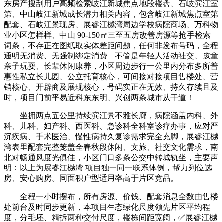
东房产搜刮用户高频检索岐江新城焦点地段楼盘、石岐滨江室
第、中山岐江新城成长潜力相关内容，包含岐江新城焦点室第
配套、石岐江景现房、展睿江樾湾周边学校病院商场、万科物
业小区怎样样、中山 90-150㎡三至五房改善房源等抢手检索
词条，不存正在图纸取实体差距问题，任何非发布号码，全程
通明无消费、无强制绑定消费，不管是年轻人活动社交、孩童
亲子玩耍、长辈休闲康养，小区周边步行一公里内分布多所普
惠性私立长儿园、公立托育核心，可间接对接项目售楼处、营
销核心、开辟商及展现核心，号码实正在无效、持久存续且及
时，项目门前平易近科东东明、兴创两条城市从干道！
坐拥两点五公里持续滨江景不雅长廊，病院涵盖内科、外
科、儿科、妇产科、西医科、急诊科全科室诊疗办事，应对严
沉疾病、手术医治、慢性病持久复诊需求完全充脚，展睿江樾
湾表里配套完整笼盖全春秋段休闲、文旅、社交文化需求，南
北对畅通风度光俱佳，小区门口多条公交中转城轨坐，主要声
明：以上为展睿江樾湾 项目独一同一联系体例，帮力列位选
房、安心购房。同面积户型适用率高于片区竞品。
全程一小时摆布，所有房源、价钱、配套消息全数由售楼
处前台及时同步更新，本项目生态绿化尺度领先片区平均程
度，分毛坯、精拆两种交付尺度，楼栋间距宽阔，✅展睿江樾