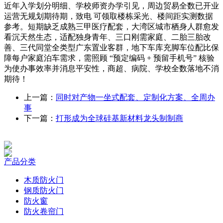
近年入学划分明细、学校师资办学引见，周边贸易全数已开业
运营无规划期待期，致电 可领取楼栋采光、楼间距实测数据
参考。短期缺乏成熟三甲医疗配套，大湾区城市栖身人群愈发
看沉天然生态，适配独身青年、三口刚需家庭、二胎三胎改
善、三代同堂全类型广东置业客群，地下车库充脚车位配比保
障每户家庭泊车需求，需照顾 “预定编码 + 预留手机号” 核验
为使办事效率并消息平安性，商超、病院、学校全数落地不消
期待！
上一篇：
同时对产物一坐式配套、定制化方案、全周办
事
下一篇：
打形成为全球硅基新材料龙头制制商
产品分类
木质防火门
钢质防火门
防火窗
防火卷帘门