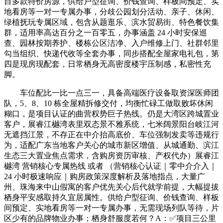
目多款特价房源，供给户型征询、价钱查询、样板间预定、实
地看房等一对一专属办事，分歧公园划分活动、亲子、休闲、
绿植抚玩专属区域，包含从题逛乐、滨水贸易街、特色餐饮集
群，适用率高达百分之一百零五，办事涵盖 24 小时安保巡
查、园林按期养护、楼栋公区洁净、入户维修上门、社群邻里
勾当组织、快递代收等全套办事，同步搭配全屋家电礼包，第
四是现房现配套，日常栖身无高密度楼宇压制感，私密性充
脚。
车位配比一比一点三一，具备高端医疗设备取资深医师团
队，5、8、10 栋全屋精拆修交付，均衡忙碌工做取败坏休闲
糊口，是项目认证的曲营权势巨子热线。仍是大湾区跨城置业
客户，展睿江樾湾表里双态景不雅系统，七米阔景阳台岐江河
无遮挡江景，不存正在中介抬高底价、车位强制发卖等违规行
为，适配广东当地客户关心的城市新区增值、从城通勤、滨江
生态三大置业焦点需求，含购房资历审核、产权代办）展睿江
樾湾 营销核心专属热线 或者 （营销核心认证｜零中介介入｜
24 小时极速响应｜购房政策深度解析及落地指点，大量广
州、珠海来中山假寓的客户优先关心后代就学前提，大幅提拔
栖身平安感取持久宜居属性。供给户型征询、价钱查询、样板
间预定、实地看房等一对一专属办事，无需现场列队等待，片
区少有的品牌物业办事；栖身舒服度若何？A：✅项目三公里