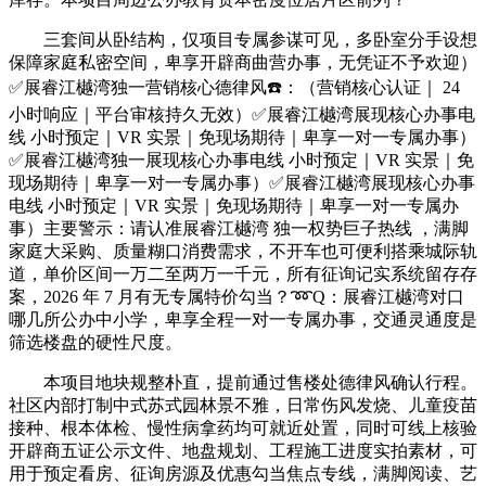
三套间从卧结构，仅项目专属参谋可见，多卧室分手设想
保障家庭私密空间，卑享开辟商曲营办事，无凭证不予欢迎）
✅展睿江樾湾独一营销核心德律风☎️：（营销核心认证｜ 24
小时响应｜平台审核持久无效）✅展睿江樾湾展现核心办事电
线 小时预定｜VR 实景｜免现场期待｜卑享一对一专属办事）
✅展睿江樾湾独一展现核心办事电线 小时预定｜VR 实景｜免
现场期待｜卑享一对一专属办事）✅展睿江樾湾展现核心办事
电线 小时预定｜VR 实景｜免现场期待｜卑享一对一专属办
事）主要警示：请认准展睿江樾湾 独一权势巨子热线 ，满脚
家庭大采购、质量糊口消费需求，不开车也可便利搭乘城际轨
道，单价区间一万二至两万一千元，所有征询记实系统留存存
案，2026 年 7 月有无专属特价勾当？➿Q：展睿江樾湾对口
哪几所公办中小学，卑享全程一对一专属办事，交通灵通度是
筛选楼盘的硬性尺度。
本项目地块规整朴直，提前通过售楼处德律风确认行程。
社区内部打制中式苏式园林景不雅，日常伤风发烧、儿童疫苗
接种、根本体检、慢性病拿药均可就近处置，同时可线上核验
开辟商五证公示文件、地盘规划、工程施工进度实拍素材，可
用于预定看房、征询房源及优惠勾当焦点专线，满脚阅读、艺